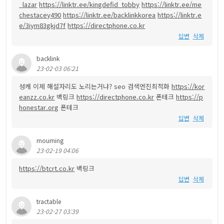
_lazar
https://linktr.ee/kingdefid_tobby
https://linktr.ee/me
chestacey490
https://linktr.ee/backlinkkorea
https://linktr.e
e/3iym83gkjd7f
https://directphone.co.kr
답변
삭제
backlink
23-02-03 06:21
성캐 이제 해설자리도 노리는거냐? seo 검색엔진최적화
https://kor
eanzz.co.kr
백링크
https://directphone.co.kr
폰테크
https://p
honestar.org
폰테크
답변
삭제
mourning
23-02-19 04:06
https://btcrt.co.kr
백링크
답변
삭제
tractable
23-02-27 03:39