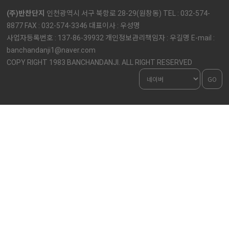
(주)반찬단지
인천광역시 서구 북항로 28-29(원창동) TEL : 032-574-
8877 FAX : 032-574-3346 대표이사 : 우성명
사업자등록번호 : 137-86-39932 개인정보관리책임자 : 우길명 E-mail :
banchandanji1@naver.com
COPY RIGHT 1983 BANCHANDANJI. ALL RIGHT RESERVED
GO