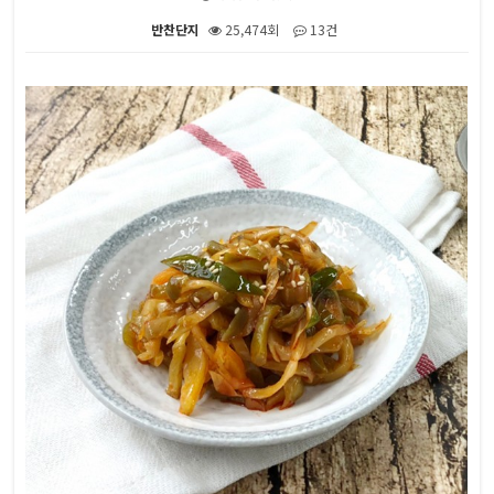
반찬단지
25,474회
13건
본문