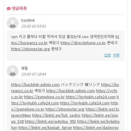
댓글목록
backlink
23-02-02 03:41
vpn 키고 롤하다 비활 먹어서 방금 풀었는데 seo 검색엔진최적화
ht
tps://koreanzz.co.kr
백링크
https://directphone.co.kr
폰테크
https://phonestar.org
폰테크
답변
삭제
명필
23-02-07 18:44
https://backlink-admin.com
バックリンク 被リンク
https://ko
reanzz.co.kr
백링크
https://backlink-admin.com
https://ycfe
c.or.kr
https://gamebee.co.kr
https://toyhubh.cafe24.com
h
ttps://toyhubh.cafe24.com
https://toyhubh.cafe24.com
http
s://gamebee.co.kr
https://phonestar.org
https://linktr.ee/3s
iavern94wv
https://linktr.ee/futi_sedric
https://linktr.ee/sjxx
qa_538
https://linktr.ee/w4s0oa_992
https://linktr.ee/kyliebo
hay
https://linktr.ee/kiniijah_tigran
https://linktr.ee/dadxyray